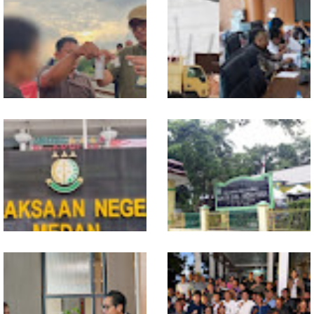
Jual Sabu di Bantaran Rel
PBG Belum Terbit, DPRD
Kereta Api Tembung,
Medan Minta Proyek 9 Ruko
Polrestabes Medan 'Gulung'
Wins Square Dihentikan
Anggota Geng Motor
Kejari Medan Terima SPDP
Wali Kota Medan
Kasus Dugaan Kekerasan
Bebastugaskan Sementara
Anggota DPRD Medan AT
Camat Medan Timur,