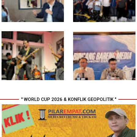
Tindaklanjuti Hasil Audit
Khudus Inspektorat
Maknai Kemerdekaan RI Ke-81,
Gubernur Bobby Nasution
Rico Waas : Kemerdekaan
Siapkan Rumah Produksi
Harus Dirasakan Masyarakat
Kelapa di Nias Utara
Lewat Peningkatan Pelayanan
Primer
" WORLD CUP 2026 & KONFLIK GEOPOLITIK "
In Release02,Hansen Teo:
Ekonomi Sumut Triwulan II
Band Medan Harus Berani
2026 berkisar 5,06 Persen, BI :
Bereskperimen
Konsumsi RT dan
Perdagangan CPO
Penyumbang Tertinggi