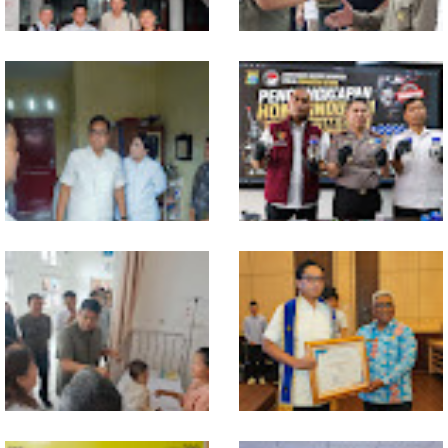
MIO Indonesia Sumut Resmi
Komisi D DPRDSU Ikut Gubsu
Daftarkan Organisasi ke
Bobby Nasution Berkantor di
Kesbangpol, Langkah Awal
Nias
Perkuat Profesionalisme
Media Online
Walikota Medan Nonaktifkan
Bahan dari Kamboja, Polda
Lurah Aur, Rico Waas : Tak Ada
Sumut Bongkar Home Industri
Toleransi bagi Penyalahgunaan
Vape Mengandung Etomidate
Wewenang