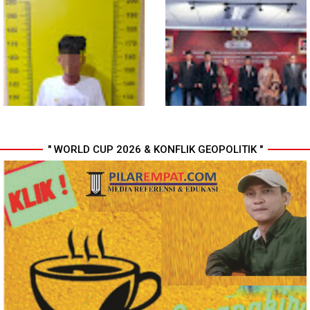
Gubsu Bobby Pastikan Pasien
Wali Kota Medan Dikukuhkan
Rujukan dari Nias Tak
Jadi Duta Penggerak Ayah
Terkendala Biaya Perjalanan
Teladan, Rico Waas: Jabatan
dan Rumah Singgah di Medan
Tertinggi Pria Dalam Keluarga
" WORLD CUP 2026 & KONFLIK GEOPOLITIK "
Polresta Deli Serdang Bekuk
Perkuat Kinerja Organisasi dan
Dua orang Pengedar Narkoba
Pengembangan Karier, OJK
di Pagar Merbau
Lantik Pejabat Baru