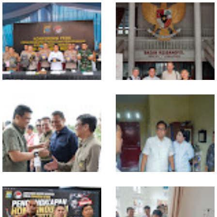
Polresta Deliserdang
Polda Sumut Bongkar Sindikat
Musnahkan 1,2 Kilo Gram
Scamming Internasional di
Sabu-sabu: Tiga Tersangka
Apartemen Medan, Korban
Gagal Edarkan Ribuan Dosis
Rugi Rp6,7 Miliar
Narkoba
Selama 300 Hari, Polrestabes
MIO Indonesia Sumut Resmi
Medan Tangkap 1.434
Daftarkan Organisasi ke
Tersangka Narkoba
Kesbangpol, Langkah Awal
Perkuat Profesionalisme
Media Online
Komisi D DPRDSU Ikut Gubsu
Walikota Medan Nonaktifkan
Bobby Nasution Berkantor di
Lurah Aur, Rico Waas : Tak Ada