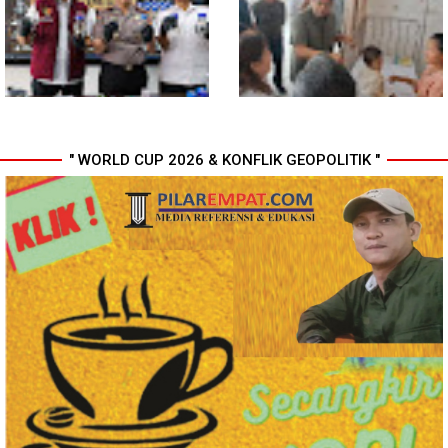
Nias
Toleransi bagi Penyalahgunaan
Wewenang
" WORLD CUP 2026 & KONFLIK GEOPOLITIK "
Bahan dari Kamboja, Polda
Gubsu Bobby Pastikan Pasien
Sumut Bongkar Home Industri
Rujukan dari Nias Tak
Vape Mengandung Etomidate
Terkendala Biaya Perjalanan
dan Rumah Singgah di Medan