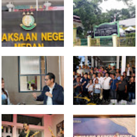
Jual Sabu di Bantaran Rel
PBG Belum Terbit, DPRD
Kereta Api Tembung,
Medan Minta Proyek 9 Ruko
Polrestabes Medan 'Gulung'
Wins Square Dihentikan
Anggota Geng Motor
Kejari Medan Terima SPDP
Wali Kota Medan
Kasus Dugaan Kekerasan
Bebastugaskan Sementara
Anggota DPRD Medan AT
Camat Medan Timur,
Tindaklanjuti Hasil Audit
Khudus Inspektorat
Maknai Kemerdekaan RI Ke-81,
Gubernur Bobby Nasution
Rico Waas : Kemerdekaan
Siapkan Rumah Produksi