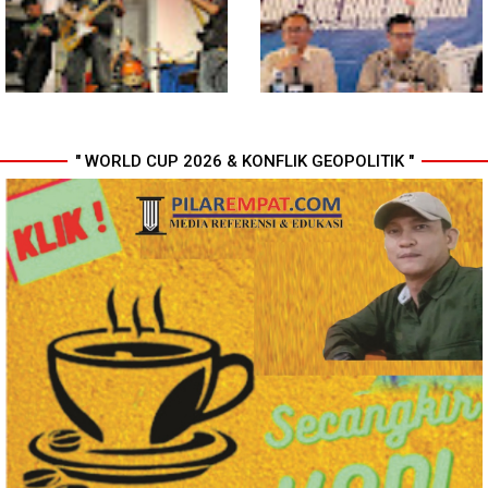
Harus Dirasakan Masyarakat
Kelapa di Nias Utara
Lewat Peningkatan Pelayanan
Primer
" WORLD CUP 2026 & KONFLIK GEOPOLITIK "
In Release02,Hansen Teo:
Ekonomi Sumut Triwulan II
Band Medan Harus Berani
2026 berkisar 5,06 Persen, BI :
Bereskperimen
Konsumsi RT dan
Perdagangan CPO
Penyumbang Tertinggi