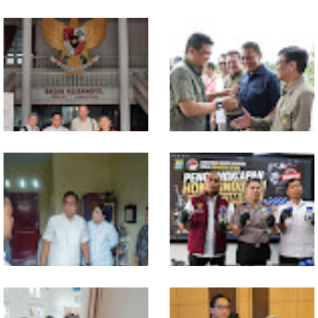
MIO Indonesia Sumut Resmi
Komisi D DPRDSU Ikut Gubsu
Daftarkan Organisasi ke
Bobby Nasution Berkantor di
Kesbangpol, Langkah Awal
Nias
Perkuat Profesionalisme
Media Online
Walikota Medan Nonaktifkan
Bahan dari Kamboja, Polda