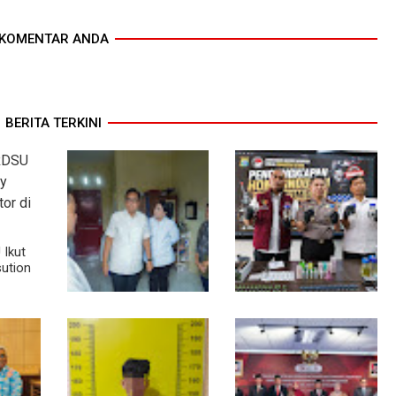
KOMENTAR ANDA
BERITA TERKINI
Ikut
ution
Walikota Medan
Bahan dari Kamboja,
Nonaktifkan Lurah Aur,
Polda Sumut Bongkar
Rico Waas : Tak Ada
Home Industri Vape
Toleransi bagi
Mengandung Etomidate
Penyalahgunaan
Wewenang