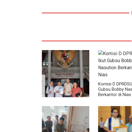
Komisi D DPRDSU 
Gubsu Bobby Nas
Berkantor di Nias
MIO Indonesia Sumut
Resmi Daftarkan
Organisasi ke
Kesbangpol, Langkah
Awal Perkuat
Profesionalisme Media