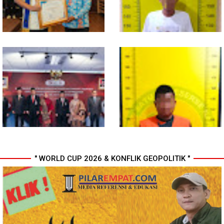
Wali Kota Medan Dikukuhkan
Polresta Deli Serdang Bekuk
Jadi Duta Penggerak Ayah
Dua orang Pengedar Narkoba
Teladan, Rico Waas: Jabatan
di Pagar Merbau
Tertinggi Pria Dalam Keluarga
" WORLD CUP 2026 & KONFLIK GEOPOLITIK "
Perkuat Kinerja Organisasi dan
Sabu seberat 9,36 gram
Pengembangan Karier, OJK
bersama Pemiliknya
Lantik Pejabat Baru
Diamankan Satresnarkoba
Polresta Deli Serdang