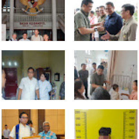
MIO Indonesia Sumut Resmi
Komisi D DPRDSU Ikut Gubsu
Daftarkan Organisasi ke
Bobby Nasution Berkantor di
Kesbangpol, Langkah Awal
Nias
Perkuat Profesionalisme
Media Online
Walikota Medan Nonaktifkan
Gubsu Bobby Pastikan Pasien
Lurah Aur, Rico Waas : Tak Ada
Rujukan dari Nias Tak
Toleransi bagi Penyalahgunaan
Terkendala Biaya Perjalanan
Wewenang
dan Rumah Singgah di Medan