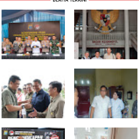
BERITA TERKINI
Selama 300 Hari, Polrestabes
MIO Indonesia Sumut Resmi
Medan Tangkap 1.434
Daftarkan Organisasi ke
Tersangka Narkoba
Kesbangpol, Langkah Awal
Perkuat Profesionalisme
Media Online