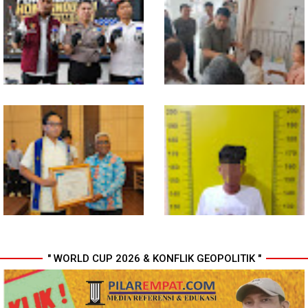
Komisi D DPRDSU Ikut Gubsu
Walikota Medan Nonaktifkan
Bobby Nasution Berkantor di
Lurah Aur, Rico Waas : Tak Ada
Nias
Toleransi bagi Penyalahgunaan
Wewenang
Bahan dari Kamboja, Polda
Gubsu Bobby Pastikan Pasien
Sumut Bongkar Home Industri
Rujukan dari Nias Tak
Vape Mengandung Etomidate
Terkendala Biaya Perjalanan
dan Rumah Singgah di Medan
" WORLD CUP 2026 & KONFLIK GEOPOLITIK "
Wali Kota Medan Dikukuhkan
Polresta Deli Serdang Bekuk
Jadi Duta Penggerak Ayah
Dua orang Pengedar Narkoba
Teladan, Rico Waas: Jabatan
di Pagar Merbau
Tertinggi Pria Dalam Keluarga