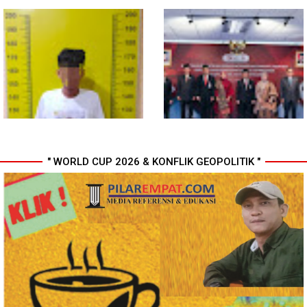
Gubsu Bobby Pastikan Pasien
Wali Kota Medan Dikukuhkan
Rujukan dari Nias Tak
Jadi Duta Penggerak Ayah
Terkendala Biaya Perjalanan
Teladan, Rico Waas: Jabatan
dan Rumah Singgah di Medan
Tertinggi Pria Dalam Keluarga
" WORLD CUP 2026 & KONFLIK GEOPOLITIK "
Polresta Deli Serdang Bekuk
Perkuat Kinerja Organisasi dan
Dua orang Pengedar Narkoba
Pengembangan Karier, OJK
di Pagar Merbau
Lantik Pejabat Baru