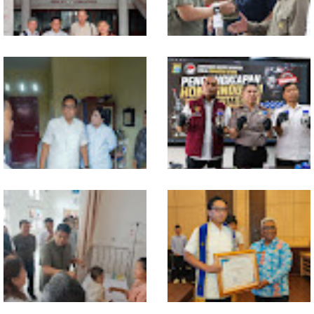
MIO Indonesia Sumut Resmi
Komisi D DPRDSU Ikut Gubsu
Daftarkan Organisasi ke
Bobby Nasution Berkantor di
Kesbangpol, Langkah Awal
Nias
Perkuat Profesionalisme
Media Online
Walikota Medan Nonaktifkan
Bahan dari Kamboja, Polda
Lurah Aur, Rico Waas : Tak Ada
Sumut Bongkar Home Industri
Toleransi bagi Penyalahgunaan
Vape Mengandung Etomidate
Wewenang