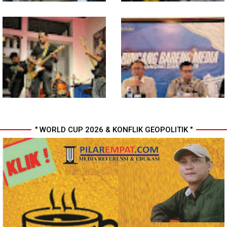
Maknai Kemerdekaan RI Ke-81,
Gubernur Bobby Nasution
Rico Waas : Kemerdekaan
Siapkan Rumah Produksi
Harus Dirasakan Masyarakat
Kelapa di Nias Utara
Lewat Peningkatan Pelayanan
Primer
" WORLD CUP 2026 & KONFLIK GEOPOLITIK "
In Release02,Hansen Teo:
Ekonomi Sumut Triwulan II
Band Medan Harus Berani
2026 berkisar 5,06 Persen, BI :
Bereskperimen
Konsumsi RT dan
Perdagangan CPO
Penyumbang Tertinggi