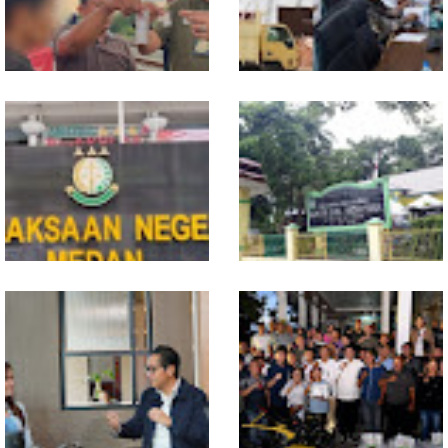
Jual Sabu di Bantaran Rel
PBG Belum Terbit, DPRD
Kereta Api Tembung,
Medan Minta Proyek 9 Ruko
Polrestabes Medan 'Gulung'
Wins Square Dihentikan
Anggota Geng Motor
Kejari Medan Terima SPDP
Wali Kota Medan
Kasus Dugaan Kekerasan
Bebastugaskan Sementara
Anggota DPRD Medan AT
Camat Medan Timur,
Tindaklanjuti Hasil Audit
Khudus Inspektorat