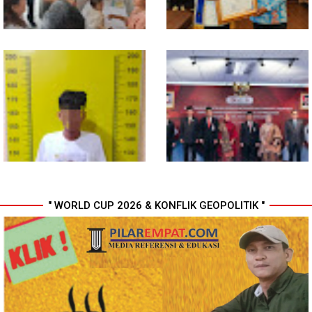
Gubsu Bobby Pastikan Pasien
Wali Kota Medan Dikukuhkan
Rujukan dari Nias Tak
Jadi Duta Penggerak Ayah
Terkendala Biaya Perjalanan
Teladan, Rico Waas: Jabatan
dan Rumah Singgah di Medan
Tertinggi Pria Dalam Keluarga
" WORLD CUP 2026 & KONFLIK GEOPOLITIK "
Polresta Deli Serdang Bekuk
Perkuat Kinerja Organisasi dan
Dua orang Pengedar Narkoba
Pengembangan Karier, OJK
di Pagar Merbau
Lantik Pejabat Baru