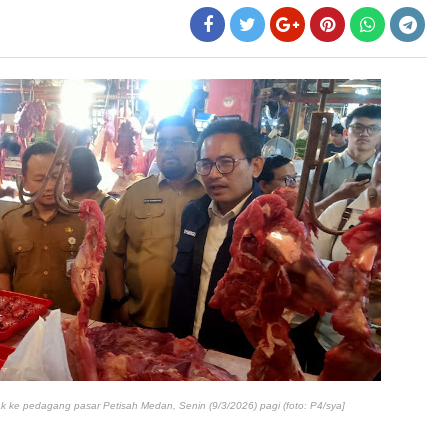
ke pedagang pasar Petisah Medan, Senin (9/3/2026) pagi (foto: P4/sya]