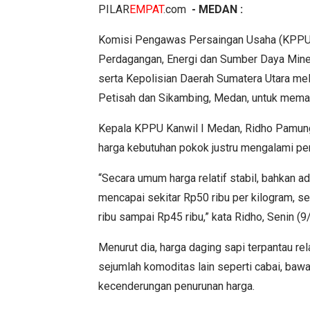
PILAR
EMPAT
.com
- MEDAN :
Komisi Pengawas Persaingan Usaha (KPPU) 
Perdagangan, Energi dan Sumber Daya Mine
serta Kepolisian Daerah Sumatera Utara me
Petisah dan Sikambing, Medan, untuk meman
Kepala KPPU Kanwil I Medan, Ridho Pamun
harga kebutuhan pokok justru mengalami p
“Secara umum harga relatif stabil, bahkan 
mencapai sekitar Rp50 ribu per kilogram, se
ribu sampai Rp45 ribu,” kata Ridho, Senin (9
Menurut dia, harga daging sapi terpantau rel
sejumlah komoditas lain seperti cabai, baw
kecenderungan penurunan harga.