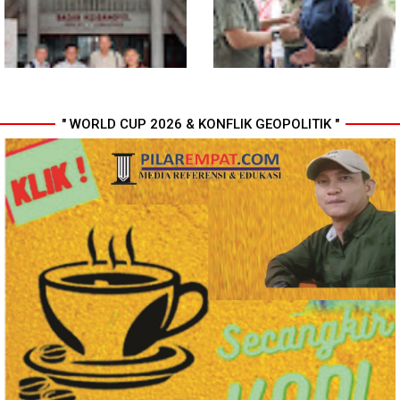
Rugi Rp6,7 Miliar
" WORLD CUP 2026 & KONFLIK GEOPOLITIK "
MIO Indonesia Sumut Resmi
Komisi D DPRDSU Ikut Gubsu
Daftarkan Organisasi ke
Bobby Nasution Berkantor di
Kesbangpol, Langkah Awal
Nias
Perkuat Profesionalisme
Media Online