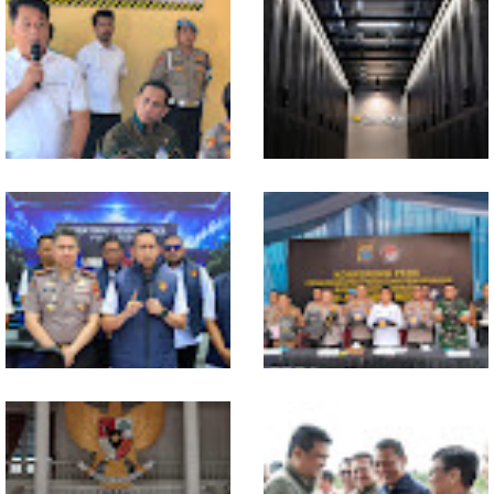
In Release02,Hansen Teo:
Ekonomi Sumut Triwulan II
Band Medan Harus Berani
2026 berkisar 5,06 Persen, BI :
Bereskperimen
Konsumsi RT dan
Perdagangan CPO
Penyumbang Tertinggi
Polresta Deliserdang
Indosat, Ooredoo Group,
Musnahkan 1,2 Kilo Gram
Nokia, dan NVIDIA Luncurkan
Sabu-sabu: Tiga Tersangka
Zankore by Indosat, Siap
Gagal Edarkan Ribuan Dosis
Layani Kawasan Asia-Pasifik
Narkoba
dengan Platform Infrastruktur
AI Terintegerasi
Polda Sumut Bongkar Sindikat
Selama 300 Hari, Polrestabes
Scamming Internasional di
Medan Tangkap 1.434
Apartemen Medan, Korban
Tersangka Narkoba