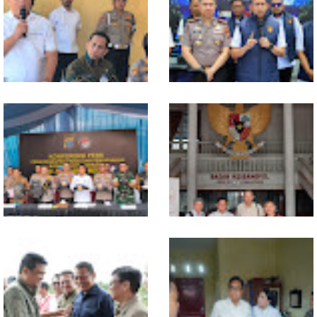
Polresta Deliserdang
Polda Sumut Bongkar Sindikat
Musnahkan 1,2 Kilo Gram
Scamming Internasional di
Sabu-sabu: Tiga Tersangka
Apartemen Medan, Korban
Gagal Edarkan Ribuan Dosis
Rugi Rp6,7 Miliar
Narkoba
Selama 300 Hari, Polrestabes
MIO Indonesia Sumut Resmi
Medan Tangkap 1.434
Daftarkan Organisasi ke
Tersangka Narkoba
Kesbangpol, Langkah Awal
Perkuat Profesionalisme
Media Online