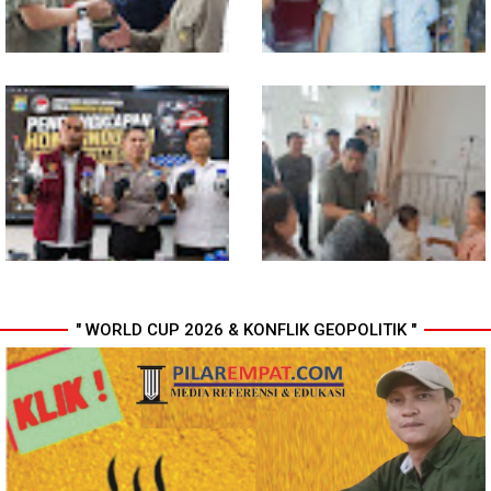
Komisi D DPRDSU Ikut Gubsu
Walikota Medan Nonaktifkan
Bobby Nasution Berkantor di
Lurah Aur, Rico Waas : Tak Ada
Nias
Toleransi bagi Penyalahgunaan
Wewenang
" WORLD CUP 2026 & KONFLIK GEOPOLITIK "
Bahan dari Kamboja, Polda
Gubsu Bobby Pastikan Pasien
Sumut Bongkar Home Industri
Rujukan dari Nias Tak
Vape Mengandung Etomidate
Terkendala Biaya Perjalanan
dan Rumah Singgah di Medan