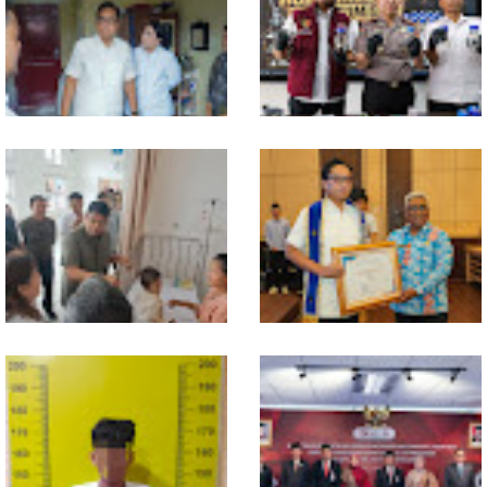
Daftarkan Organisasi ke
Bobby Nasution Berkantor di
Kesbangpol, Langkah Awal
Nias
Perkuat Profesionalisme
Media Online
Walikota Medan Nonaktifkan
Bahan dari Kamboja, Polda
Lurah Aur, Rico Waas : Tak Ada
Sumut Bongkar Home Industri
Toleransi bagi Penyalahgunaan
Vape Mengandung Etomidate
Wewenang
Gubsu Bobby Pastikan Pasien
Wali Kota Medan Dikukuhkan
Rujukan dari Nias Tak
Jadi Duta Penggerak Ayah
Terkendala Biaya Perjalanan
Teladan, Rico Waas: Jabatan
dan Rumah Singgah di Medan
Tertinggi Pria Dalam Keluarga