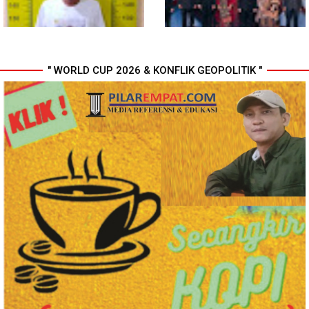
" WORLD CUP 2026 & KONFLIK GEOPOLITIK "
Polresta Deli Serdang Bekuk
Perkuat Kinerja Organisasi dan
Dua orang Pengedar Narkoba
Pengembangan Karier, OJK
di Pagar Merbau
Lantik Pejabat Baru