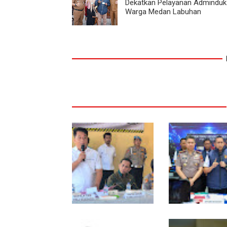
Dekatkan Pelayanan Adminduk
Warga Medan Labuhan
Polresta Deliserdang
Polda Sumut Bon
Musnahkan 1,2 Kilo
Sindikat Scammi