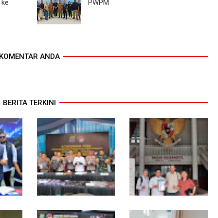
 ke
PWPM
KOMENTAR ANDA
BERITA TERKINI
gkar
Selama 300 Hari,
MIO Indonesia Sumut
ng
Polrestabes Medan
Resmi Daftarkan