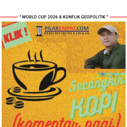
" WORLD CUP 2026 & KONFLIK GEOPOLITIK "
MIO Indonesia Sumut Resmi
Komisi D DPRDSU Ikut Gubsu
Daftarkan Organisasi ke
Bobby Nasution Berkantor di
Kesbangpol, Langkah Awal
Nias
Perkuat Profesionalisme
Media Online