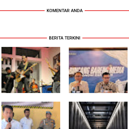
KOMENTAR ANDA
BERITA TERKINI
In Release02,Hansen Teo:
Ekonomi Sumut Triwulan II
Band Medan Harus Berani
2026 berkisar 5,06 Persen, BI :
Bereskperimen
Konsumsi RT dan
Perdagangan CPO