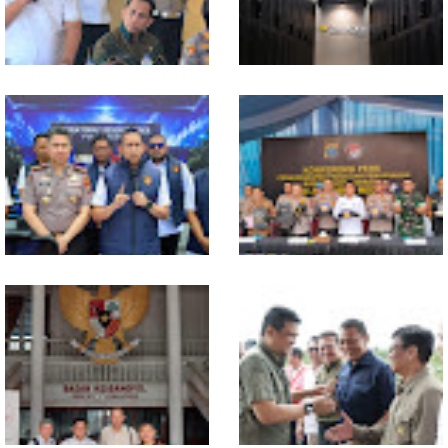
Penyumbang Tertinggi
Polresta Deliserdang
Indosat, Ooredoo Group,
Musnahkan 1,2 Kilo Gram
Nokia, dan NVIDIA Luncurkan
Sabu-sabu: Tiga Tersangka
Zankore by Indosat, Siap
Gagal Edarkan Ribuan Dosis
Layani Kawasan Asia-Pasifik
Narkoba
dengan Platform Infrastruktur
AI Terintegerasi
Polda Sumut Bongkar Sindikat
Selama 300 Hari, Polrestabes
Scamming Internasional di
Medan Tangkap 1.434
Apartemen Medan, Korban
Tersangka Narkoba
Rugi Rp6,7 Miliar