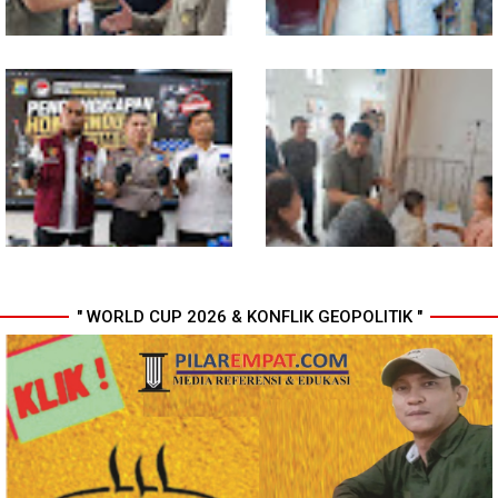
Komisi D DPRDSU Ikut Gubsu
Walikota Medan Nonaktifkan
Bobby Nasution Berkantor di
Lurah Aur, Rico Waas : Tak Ada
Nias
Toleransi bagi Penyalahgunaan
Wewenang
" WORLD CUP 2026 & KONFLIK GEOPOLITIK "
Bahan dari Kamboja, Polda
Gubsu Bobby Pastikan Pasien
Sumut Bongkar Home Industri
Rujukan dari Nias Tak
Vape Mengandung Etomidate
Terkendala Biaya Perjalanan
dan Rumah Singgah di Medan