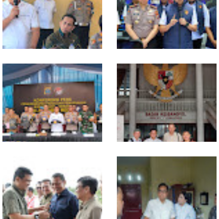
Polresta Deliserdang
Polda Sumut Bongkar Sindikat
Musnahkan 1,2 Kilo Gram
Scamming Internasional di
Sabu-sabu: Tiga Tersangka
Apartemen Medan, Korban
Gagal Edarkan Ribuan Dosis
Rugi Rp6,7 Miliar
Narkoba
Selama 300 Hari, Polrestabes
MIO Indonesia Sumut Resmi
Medan Tangkap 1.434
Daftarkan Organisasi ke
Tersangka Narkoba
Kesbangpol, Langkah Awal
Perkuat Profesionalisme
Media Online