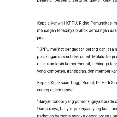
pelatihan bersama, serta penguatan kerja s
Kepala Kanwil I KPPU, Ridho Pamungkas, m
mencegah terjadinya praktik persaingan usa
jasa.
“KPPU melihat pengadaan barang dan jasa me
persaingan usaha tidak sehat. Melalui kerj
dilakukan lebih komprehensif, sehingga te
yang kompeten, transparan, dan memberikan n
Kepala Kejaksaan Tinggi Sumut, Dr. Harli S
curang dalam tender.
“Banyak tender yang pemenangnya berada di
Dampaknya, banyak pekerjaan yang kualitasny
perhatian bersama agar ke depan proses pen