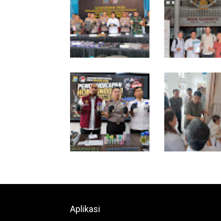
Selama 300 Hari,
MIO Indonesia S
Polrestabes Medan
Resmi Daftarkan
Tangkap 1.434
Organisasi ke
Tersangka Narkoba
Kesbangpol, Lan
Awal Perkuat
Profesionalisme 
Online
Bahan dari Kamboja,
Gubsu Bobby Pas
Polda Sumut Bongkar
Pasien Rujukan da
Home Industri Vape
Tak Terkendala B
Mengandung Etomidate
Perjalanan dan 
Singgah di Medan
Aplikasi