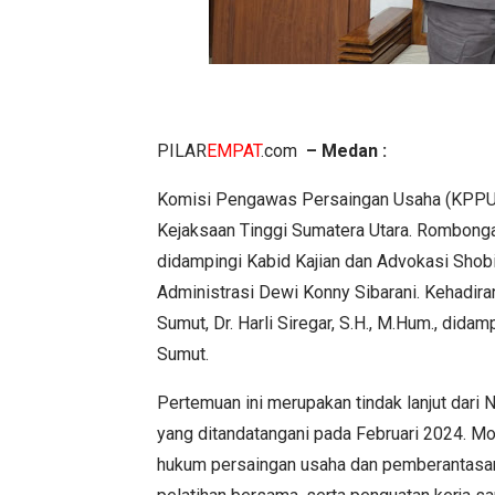
PILAR
EMPAT
.com
–
Medan :
Komisi Pengawas Persaingan Usaha (KPPU) 
Kejaksaan Tinggi Sumatera Utara. Rombonga
didampingi Kabid Kajian dan Advokasi Shobi 
Administrasi Dewi Konny Sibarani. Kehadir
Sumut, Dr. Harli Siregar, S.H., M.Hum., didamp
Sumut.
Pertemuan ini merupakan tindak lanjut dar
yang ditandatangani pada Februari 2024. M
hukum persaingan usaha dan pemberantasan 