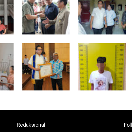
umut
Komisi D DPRDSU Ikut
Walikota Medan
Gubsu Bobby Nasution
Nonaktifkan Lurah Aur,
Berkantor di Nias
Rico Waas : Tak Ada
gkah
Toleransi bagi
Penyalahgunaan
Media
Wewenang
tikan
Wali Kota Medan
Polresta Deli Serdang
ri Nias
Dikukuhkan Jadi Duta
Bekuk Dua orang
iaya
Penggerak Ayah
Pengedar Narkoba di
Rumah
Teladan, Rico Waas:
Pagar Merbau
Jabatan Tertinggi Pria
Redaksional
Fol
Dalam Keluarga