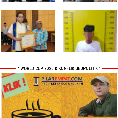
Bahan dari Kamboja, Polda
Gubsu Bobby Pastikan Pasien
Sumut Bongkar Home Industri
Rujukan dari Nias Tak
Vape Mengandung Etomidate
Terkendala Biaya Perjalanan
dan Rumah Singgah di Medan
" WORLD CUP 2026 & KONFLIK GEOPOLITIK "
Wali Kota Medan Dikukuhkan
Polresta Deli Serdang Bekuk
Jadi Duta Penggerak Ayah
Dua orang Pengedar Narkoba
Teladan, Rico Waas: Jabatan
di Pagar Merbau
Tertinggi Pria Dalam Keluarga