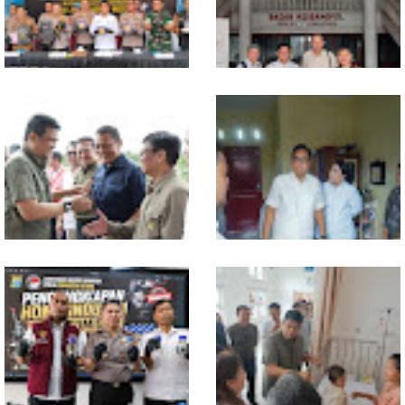
Selama 300 Hari, Polrestabes
MIO Indonesia Sumut Resmi
Medan Tangkap 1.434
Daftarkan Organisasi ke
Tersangka Narkoba
Kesbangpol, Langkah Awal
Perkuat Profesionalisme
Media Online
Komisi D DPRDSU Ikut Gubsu
Walikota Medan Nonaktifkan
Bobby Nasution Berkantor di
Lurah Aur, Rico Waas : Tak Ada
Nias
Toleransi bagi Penyalahgunaan
Wewenang