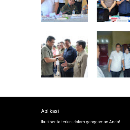
Polresta Deliserdang
Polda Sumut Bon
Musnahkan 1,2 Kilo
Sindikat Scammi
Gram Sabu-sabu: Tiga
Internasional di
Tersangka Gagal
Apartemen Meda
Edarkan Ribuan Dosis
Korban Rugi Rp6,7
Narkoba
Komisi D DPRDSU Ikut
Walikota Medan
Gubsu Bobby Nasution
Nonaktifkan Lurah
Berkantor di Nias
Rico Waas : Tak 
Toleransi bagi
Penyalahgunaan
Aplikasi
Wewenang
Ikuti berita terkini dalam genggaman Anda!