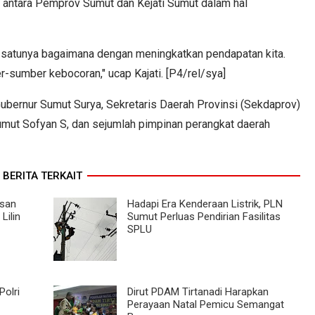
as antara Pemprov Sumut dan Kejati Sumut dalam hal
 satunya bagaimana dengan meningkatkan pendapatan kita.
-sumber kebocoran," ucap Kajati. [P4/rel/sya]
Gubernur Sumut Surya, Sekretaris Daerah Provinsi (Sekdaprov)
mut Sofyan S, dan sejumlah pimpinan perangkat daerah
BERITA TERKAIT
isan
Hadapi Era Kenderaan Listrik, PLN
Lilin
Sumut Perluas Pendirian Fasilitas
SPLU
Polri
Dirut PDAM Tirtanadi Harapkan
Perayaan Natal Pemicu Semangat