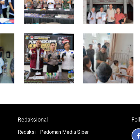
gkar
Selama 300 Hari,
MIO Indonesia Sumut
ng
Polrestabes Medan
Resmi Daftarkan
Tangkap 1.434
Organisasi ke
n,
Tersangka Narkoba
Kesbangpol, Langkah
 Miliar
Awal Perkuat
Profesionalisme Media
Online
Bahan dari Kamboja,
Gubsu Bobby Pastikan
 Aur,
Polda Sumut Bongkar
Pasien Rujukan dari Nias
Ada
Home Industri Vape
Tak Terkendala Biaya
Mengandung Etomidate
Perjalanan dan Rumah
Singgah di Medan
Redaksional
Fol
Redaksi
Pedoman Media Siber