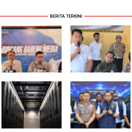
BERITA TERKINI
Pertumbuhan Ekonomi Sumut
Polresta Deliserdang
Triwulan II 2026 berkisar 5,06
Musnahkan 1,2 Kilo Gram
Persen, BI : Konsumsi RT dan
Sabu-sabu: Tiga Tersangka
Perdagangan CPO
Gagal Edarkan Ribuan Dosis
Penyumbang Tertinggi
Narkoba