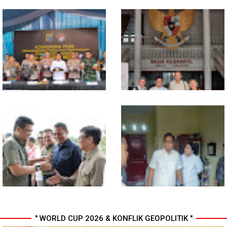
Indosat, Ooredoo Group,
Polda Sumut Bongkar Sindikat
Nokia, dan NVIDIA Luncurkan
Scamming Internasional di
Zankore by Indosat, Siap
Apartemen Medan, Korban
Layani Kawasan Asia-Pasifik
Rugi Rp6,7 Miliar
dengan Platform Infrastruktur
AI Terintegerasi
Selama 300 Hari, Polrestabes
MIO Indonesia Sumut Resmi
Medan Tangkap 1.434
Daftarkan Organisasi ke
Tersangka Narkoba
Kesbangpol, Langkah Awal
Perkuat Profesionalisme
Media Online
" WORLD CUP 2026 & KONFLIK GEOPOLITIK "
Komisi D DPRDSU Ikut Gubsu
Walikota Medan Nonaktifkan