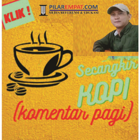
Bobby Nasution Berkantor di
Lurah Aur, Rico Waas : Tak Ada
Nias
Toleransi bagi Penyalahgunaan
Wewenang