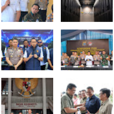
Bereskperimen
Konsumsi RT dan
Perdagangan CPO
Penyumbang Tertinggi
Polresta Deliserdang
Indosat, Ooredoo Group,
Musnahkan 1,2 Kilo Gram
Nokia, dan NVIDIA Luncurkan
Sabu-sabu: Tiga Tersangka
Zankore by Indosat, Siap
Gagal Edarkan Ribuan Dosis
Layani Kawasan Asia-Pasifik
Narkoba
dengan Platform Infrastruktur
AI Terintegerasi
Polda Sumut Bongkar Sindikat
Selama 300 Hari, Polrestabes
Scamming Internasional di
Medan Tangkap 1.434
Apartemen Medan, Korban
Tersangka Narkoba
Rugi Rp6,7 Miliar