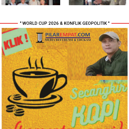
" WORLD CUP 2026 & KONFLIK GEOPOLITIK "
MIO Indonesia Sumut Resmi
Komisi D DPRDSU Ikut Gubsu
Daftarkan Organisasi ke
Bobby Nasution Berkantor di
Kesbangpol, Langkah Awal
Nias
Perkuat Profesionalisme
Media Online