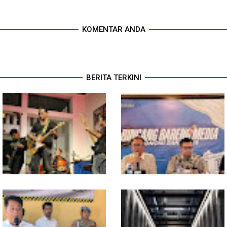
KOMENTAR ANDA
BERITA TERKINI
In Release02,Hansen Teo:
Ekonomi Sumut Triwulan II
Band Medan Harus Berani
2026 berkisar 5,06 Persen, BI :