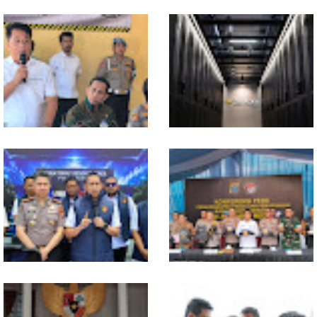
In Release02,Hansen Teo:
Ekonomi Sumut Triwulan II
Band Medan Harus Berani
2026 berkisar 5,06 Persen, BI :
Bereskperimen
Konsumsi RT dan
Perdagangan CPO
Penyumbang Tertinggi
Polresta Deliserdang
Indosat, Ooredoo Group,
Musnahkan 1,2 Kilo Gram
Nokia, dan NVIDIA Luncurkan
Sabu-sabu: Tiga Tersangka
Zankore by Indosat, Siap
Gagal Edarkan Ribuan Dosis
Layani Kawasan Asia-Pasifik
Narkoba
dengan Platform Infrastruktur
AI Terintegerasi
Polda Sumut Bongkar Sindikat
Selama 300 Hari, Polrestabes