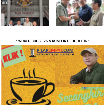
Scamming Internasional di
Medan Tangkap 1.434
Apartemen Medan, Korban
Tersangka Narkoba
Rugi Rp6,7 Miliar
" WORLD CUP 2026 & KONFLIK GEOPOLITIK "
MIO Indonesia Sumut Resmi
Komisi D DPRDSU Ikut Gubsu
Daftarkan Organisasi ke
Bobby Nasution Berkantor di
Kesbangpol, Langkah Awal
Nias
Perkuat Profesionalisme
Media Online