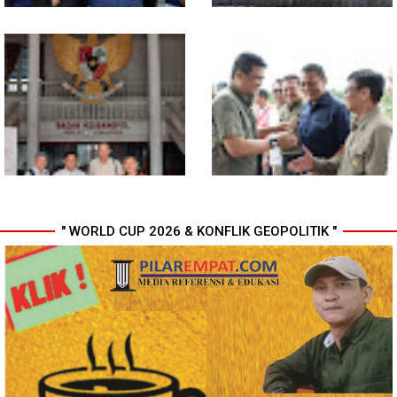
Polda Sumut Bongkar Sindikat
Selama 300 Hari, Polrestabes
Scamming Internasional di
Medan Tangkap 1.434
Apartemen Medan, Korban
Tersangka Narkoba
Rugi Rp6,7 Miliar
" WORLD CUP 2026 & KONFLIK GEOPOLITIK "
MIO Indonesia Sumut Resmi
Komisi D DPRDSU Ikut Gubsu
Daftarkan Organisasi ke
Bobby Nasution Berkantor di
Kesbangpol, Langkah Awal
Nias
Perkuat Profesionalisme
Media Online