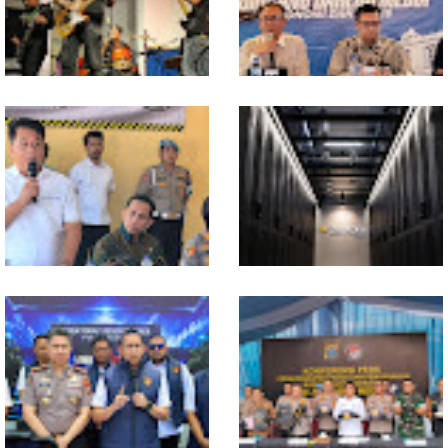
In Release02,Hansen Teo:
Ekonomi Sumut Triwulan II
Band Medan Harus Berani
2026 berkisar 5,06 Persen, BI :
Bereskperimen
Konsumsi RT dan
Perdagangan CPO
Penyumbang Tertinggi
Polresta Deliserdang
Indosat, Ooredoo Group,
Musnahkan 1,2 Kilo Gram
Nokia, dan NVIDIA Luncurkan
Sabu-sabu: Tiga Tersangka
Zankore by Indosat, Siap
Gagal Edarkan Ribuan Dosis
Layani Kawasan Asia-Pasifik
Narkoba
dengan Platform Infrastruktur
AI Terintegerasi