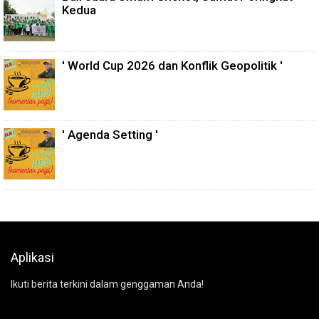
Kedua
' World Cup 2026 dan Konflik Geopolitik '
' Agenda Setting '
Aplikasi
Ikuti berita terkini dalam genggaman Anda!