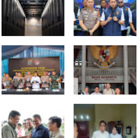
Triwulan II 2026 berkisar 5,06
Musnahkan 1,2 Kilo Gram
Persen, BI : Konsumsi RT dan
Sabu-sabu: Tiga Tersangka
Perdagangan CPO
Gagal Edarkan Ribuan Dosis
Penyumbang Tertinggi
Narkoba
Indosat, Ooredoo Group,
Polda Sumut Bongkar Sindikat
Nokia, dan NVIDIA Luncurkan
Scamming Internasional di
Zankore by Indosat, Siap
Apartemen Medan, Korban
Layani Kawasan Asia-Pasifik
Rugi Rp6,7 Miliar
dengan Platform Infrastruktur
AI Terintegerasi
Selama 300 Hari, Polrestabes
MIO Indonesia Sumut Resmi
Medan Tangkap 1.434
Daftarkan Organisasi ke
Tersangka Narkoba
Kesbangpol, Langkah Awal
Perkuat Profesionalisme