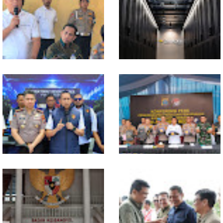
Band Medan Harus Berani
2026 berkisar 5,06 Persen, BI :
Bereskperimen
Konsumsi RT dan
Perdagangan CPO
Penyumbang Tertinggi
Polresta Deliserdang
Indosat, Ooredoo Group,
Musnahkan 1,2 Kilo Gram
Nokia, dan NVIDIA Luncurkan
Sabu-sabu: Tiga Tersangka
Zankore by Indosat, Siap
Gagal Edarkan Ribuan Dosis
Layani Kawasan Asia-Pasifik
Narkoba
dengan Platform Infrastruktur
AI Terintegerasi
Polda Sumut Bongkar Sindikat
Selama 300 Hari, Polrestabes
Scamming Internasional di
Medan Tangkap 1.434
Apartemen Medan, Korban
Tersangka Narkoba
Rugi Rp6,7 Miliar