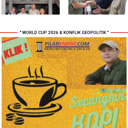
" WORLD CUP 2026 & KONFLIK GEOPOLITIK "
MIO Indonesia Sumut Resmi
Komisi D DPRDSU Ikut Gubsu
Daftarkan Organisasi ke
Bobby Nasution Berkantor di
Kesbangpol, Langkah Awal
Nias
Perkuat Profesionalisme
Media Online