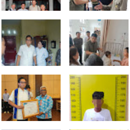
MIO Indonesia Sumut Resmi
Komisi D DPRDSU Ikut Gubsu
Daftarkan Organisasi ke
Bobby Nasution Berkantor di
Kesbangpol, Langkah Awal
Nias
Perkuat Profesionalisme
Media Online
Walikota Medan Nonaktifkan
Gubsu Bobby Pastikan Pasien
Lurah Aur, Rico Waas : Tak Ada
Rujukan dari Nias Tak
Toleransi bagi Penyalahgunaan
Terkendala Biaya Perjalanan
Wewenang
dan Rumah Singgah di Medan