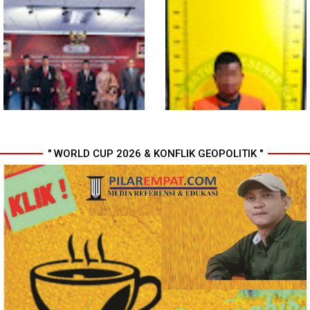
Wali Kota Medan Dikukuhkan
Polresta Deli Serdang Bekuk
Jadi Duta Penggerak Ayah
Dua orang Pengedar Narkoba
Teladan, Rico Waas: Jabatan
di Pagar Merbau
Tertinggi Pria Dalam Keluarga
" WORLD CUP 2026 & KONFLIK GEOPOLITIK "
Perkuat Kinerja Organisasi dan
Sabu seberat 9,36 gram
Pengembangan Karier, OJK
bersama Pemiliknya
Lantik Pejabat Baru
Diamankan Satresnarkoba
Polresta Deli Serdang