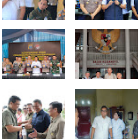
Polresta Deliserdang
Polda Sumut Bongkar Sindikat
Musnahkan 1,2 Kilo Gram
Scamming Internasional di
Sabu-sabu: Tiga Tersangka
Apartemen Medan, Korban
Gagal Edarkan Ribuan Dosis
Rugi Rp6,7 Miliar
Narkoba
Selama 300 Hari, Polrestabes
MIO Indonesia Sumut Resmi
Medan Tangkap 1.434
Daftarkan Organisasi ke
Tersangka Narkoba
Kesbangpol, Langkah Awal
Perkuat Profesionalisme
Media Online