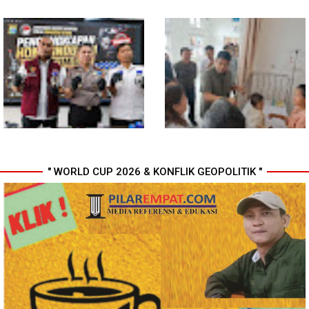
Komisi D DPRDSU Ikut Gubsu
Walikota Medan Nonaktifkan
Bobby Nasution Berkantor di
Lurah Aur, Rico Waas : Tak Ada
Nias
Toleransi bagi Penyalahgunaan
Wewenang
" WORLD CUP 2026 & KONFLIK GEOPOLITIK "
Bahan dari Kamboja, Polda
Gubsu Bobby Pastikan Pasien
Sumut Bongkar Home Industri
Rujukan dari Nias Tak
Vape Mengandung Etomidate
Terkendala Biaya Perjalanan
dan Rumah Singgah di Medan