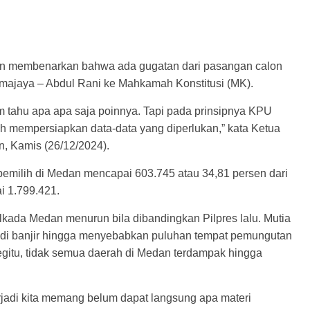
n membenarkan bahwa ada gugatan dari pasangan calon
rmajaya – Abdul Rani ke Mahkamah Konstitusi (MK).
m tahu apa apa saja poinnya. Tapi pada prinsipnya KPU
ah mempersiapkan data-data yang diperlukan,” kata Ketua
, Kamis (26/12/2024).
pemilih di Medan mencapai 603.745 atau 34,81 persen dari
ai 1.799.421.
ilkada Medan menurun bila dibandingkan Pilpres lalu. Mutia
jadi banjir hingga menyebabkan puluhan tempat pemungutan
egitu, tidak semua daerah di Medan terdampak hingga
rjadi kita memang belum dapat langsung apa materi