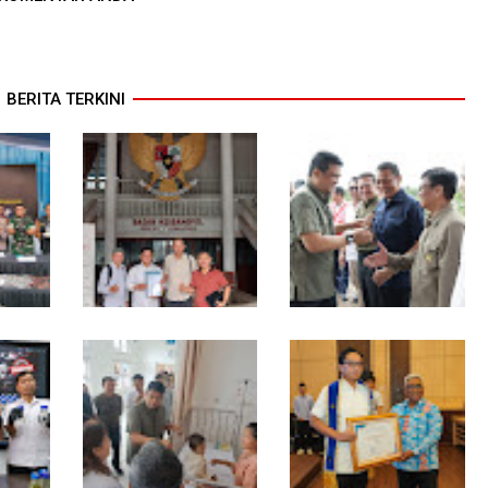
BERITA TERKINI
MIO Indonesia Sumut
Komisi D DPRDSU Ikut
an
Resmi Daftarkan
Gubsu Bobby Nasution
Organisasi ke
Berkantor di Nias
ba
Kesbangpol, Langkah
Awal Perkuat
Profesionalisme Media
Online