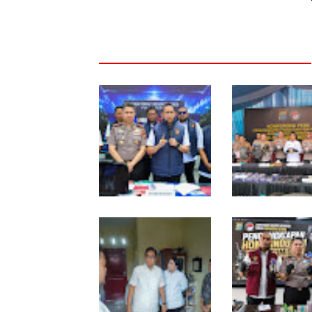
Polda Sumut Bongkar
Selama 300 Hari,
Sindikat Scamming
Polrestabes Med
Internasional di
Tangkap 1.434
Apartemen Medan,
Tersangka Narko
Korban Rugi Rp6,7 Miliar