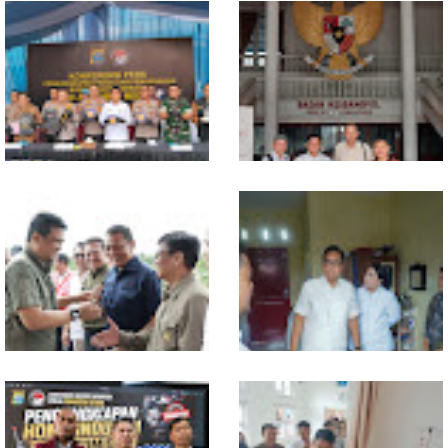
Selama 300 Hari, Polrestabes
MIO Indonesia Sumut Resmi
Medan Tangkap 1.434
Daftarkan Organisasi ke
Tersangka Narkoba
Kesbangpol, Langkah Awal
Perkuat Profesionalisme
Media Online
Komisi D DPRDSU Ikut Gubsu
Walikota Medan Nonaktifkan
Bobby Nasution Berkantor di
Lurah Aur, Rico Waas : Tak Ada