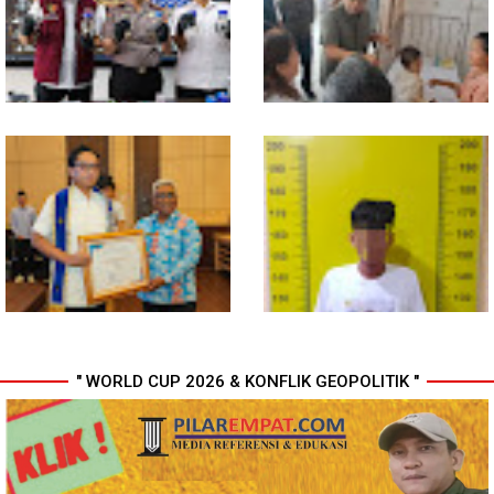
Nias
Toleransi bagi Penyalahgunaan
Wewenang
Bahan dari Kamboja, Polda
Gubsu Bobby Pastikan Pasien
Sumut Bongkar Home Industri
Rujukan dari Nias Tak
Vape Mengandung Etomidate
Terkendala Biaya Perjalanan
dan Rumah Singgah di Medan
" WORLD CUP 2026 & KONFLIK GEOPOLITIK "
Wali Kota Medan Dikukuhkan
Polresta Deli Serdang Bekuk
Jadi Duta Penggerak Ayah
Dua orang Pengedar Narkoba
Teladan, Rico Waas: Jabatan
di Pagar Merbau
Tertinggi Pria Dalam Keluarga