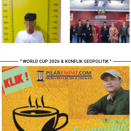
Gubsu Bobby Pastikan Pasien
Wali Kota Medan Dikukuhkan
Rujukan dari Nias Tak
Jadi Duta Penggerak Ayah
Terkendala Biaya Perjalanan
Teladan, Rico Waas: Jabatan
dan Rumah Singgah di Medan
Tertinggi Pria Dalam Keluarga
" WORLD CUP 2026 & KONFLIK GEOPOLITIK "
Polresta Deli Serdang Bekuk
Perkuat Kinerja Organisasi dan
Dua orang Pengedar Narkoba
Pengembangan Karier, OJK
di Pagar Merbau
Lantik Pejabat Baru