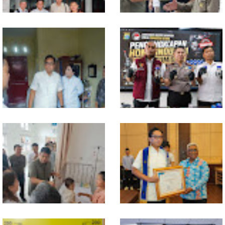
MIO Indonesia Sumut Resmi
Komisi D DPRDSU Ikut Gubsu
Daftarkan Organisasi ke
Bobby Nasution Berkantor di
Kesbangpol, Langkah Awal
Nias
Perkuat Profesionalisme
Media Online
Walikota Medan Nonaktifkan
Bahan dari Kamboja, Polda
Lurah Aur, Rico Waas : Tak Ada
Sumut Bongkar Home Industri
Toleransi bagi Penyalahgunaan
Vape Mengandung Etomidate
Wewenang