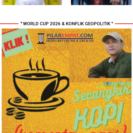
" WORLD CUP 2026 & KONFLIK GEOPOLITIK "
Polresta Deli Serdang Bekuk
Perkuat Kinerja Organisasi dan
Dua orang Pengedar Narkoba
Pengembangan Karier, OJK
di Pagar Merbau
Lantik Pejabat Baru