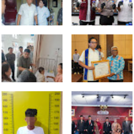
Kesbangpol, Langkah Awal
Nias
Perkuat Profesionalisme
Media Online
Walikota Medan Nonaktifkan
Bahan dari Kamboja, Polda
Lurah Aur, Rico Waas : Tak Ada
Sumut Bongkar Home Industri
Toleransi bagi Penyalahgunaan
Vape Mengandung Etomidate
Wewenang
Gubsu Bobby Pastikan Pasien
Wali Kota Medan Dikukuhkan
Rujukan dari Nias Tak
Jadi Duta Penggerak Ayah
Terkendala Biaya Perjalanan
Teladan, Rico Waas: Jabatan
dan Rumah Singgah di Medan
Tertinggi Pria Dalam Keluarga