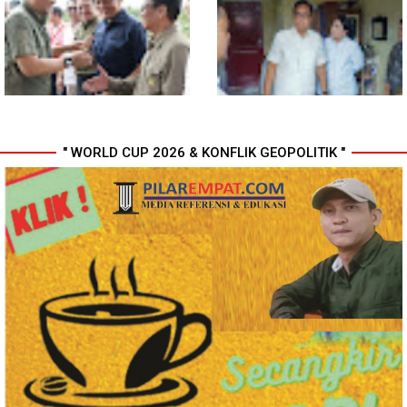
Medan Tangkap 1.434
Daftarkan Organisasi ke
Tersangka Narkoba
Kesbangpol, Langkah Awal
Perkuat Profesionalisme
Media Online
" WORLD CUP 2026 & KONFLIK GEOPOLITIK "
Komisi D DPRDSU Ikut Gubsu
Walikota Medan Nonaktifkan
Bobby Nasution Berkantor di
Lurah Aur, Rico Waas : Tak Ada
Nias
Toleransi bagi Penyalahgunaan
Wewenang