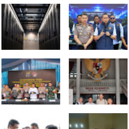
Pertumbuhan Ekonomi Sumut
Polresta Deliserdang
Triwulan II 2026 berkisar 5,06
Musnahkan 1,2 Kilo Gram
Persen, BI : Konsumsi RT dan
Sabu-sabu: Tiga Tersangka
Perdagangan CPO
Gagal Edarkan Ribuan Dosis
Penyumbang Tertinggi
Narkoba
Indosat, Ooredoo Group,
Polda Sumut Bongkar Sindikat
Nokia, dan NVIDIA Luncurkan
Scamming Internasional di
Zankore by Indosat, Siap
Apartemen Medan, Korban
Layani Kawasan Asia-Pasifik
Rugi Rp6,7 Miliar
dengan Platform Infrastruktur
AI Terintegerasi
Selama 300 Hari, Polrestabes
MIO Indonesia Sumut Resmi