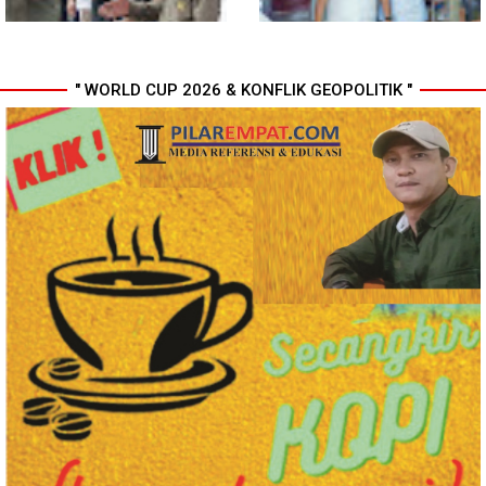
" WORLD CUP 2026 & KONFLIK GEOPOLITIK "
Komisi D DPRDSU Ikut Gubsu
Walikota Medan Nonaktifkan
Bobby Nasution Berkantor di
Lurah Aur, Rico Waas : Tak Ada
Nias
Toleransi bagi Penyalahgunaan
Wewenang