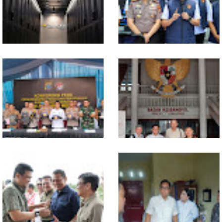
Konsumsi RT dan
Sabu-sabu: Tiga Tersangka
Perdagangan CPO
Gagal Edarkan Ribuan Dosis
Penyumbang Tertinggi
Narkoba
Indosat, Ooredoo Group,
Polda Sumut Bongkar Sindikat
Nokia, dan NVIDIA Luncurkan
Scamming Internasional di
Zankore by Indosat, Siap
Apartemen Medan, Korban
Layani Kawasan Asia-Pasifik
Rugi Rp6,7 Miliar
dengan Platform Infrastruktur
AI Terintegerasi
Selama 300 Hari, Polrestabes
MIO Indonesia Sumut Resmi
Medan Tangkap 1.434
Daftarkan Organisasi ke
Tersangka Narkoba
Kesbangpol, Langkah Awal
Perkuat Profesionalisme
Media Online