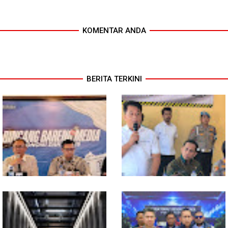
KOMENTAR ANDA
BERITA TERKINI
Ekonomi Sumut Triwulan II
Polresta Deliserdang
2026 berkisar 5,06 Persen, BI :
Musnahkan 1,2 Kilo Gram