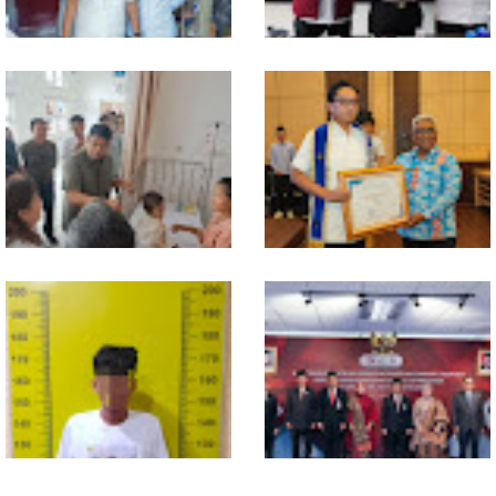
Walikota Medan Nonaktifkan
Bahan dari Kamboja, Polda
Lurah Aur, Rico Waas : Tak Ada
Sumut Bongkar Home Industri
Toleransi bagi Penyalahgunaan
Vape Mengandung Etomidate
Wewenang
Gubsu Bobby Pastikan Pasien
Wali Kota Medan Dikukuhkan
Rujukan dari Nias Tak
Jadi Duta Penggerak Ayah
Terkendala Biaya Perjalanan
Teladan, Rico Waas: Jabatan
dan Rumah Singgah di Medan
Tertinggi Pria Dalam Keluarga