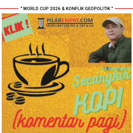
" WORLD CUP 2026 & KONFLIK GEOPOLITIK "
Polresta Deli Serdang Bekuk
Perkuat Kinerja Organisasi dan
Dua orang Pengedar Narkoba
Pengembangan Karier, OJK
di Pagar Merbau
Lantik Pejabat Baru