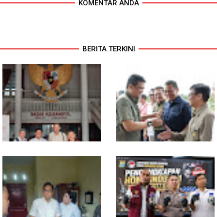
KOMENTAR ANDA
BERITA TERKINI
MIO Indonesia Sumut Resmi
Komisi D DPRDSU Ikut Gubsu
Daftarkan Organisasi ke
Bobby Nasution Berkantor di
Kesbangpol, Langkah Awal
Nias
Perkuat Profesionalisme
Media Online