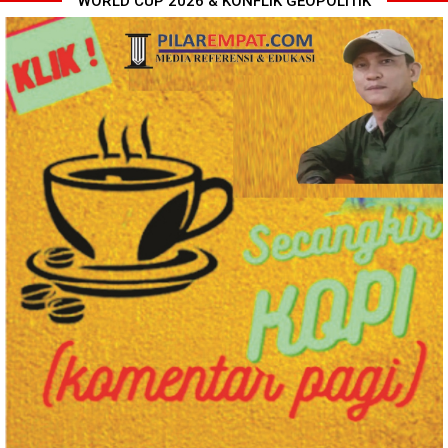
" WORLD CUP 2026 & KONFLIK GEOPOLITIK "
Polresta Deli Serdang Bekuk
Perkuat Kinerja Organisasi dan
Dua orang Pengedar Narkoba
Pengembangan Karier, OJK
di Pagar Merbau
Lantik Pejabat Baru