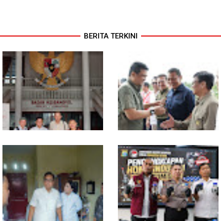
BERITA TERKINI
MIO Indonesia Sumut Resmi
Komisi D DPRDSU Ikut Gubsu
Daftarkan Organisasi ke
Bobby Nasution Berkantor di
Kesbangpol, Langkah Awal
Nias
Perkuat Profesionalisme
Media Online