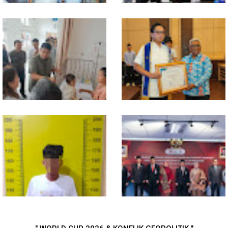
Walikota Medan Nonaktifkan
Bahan dari Kamboja, Polda
Lurah Aur, Rico Waas : Tak Ada
Sumut Bongkar Home Industri
Toleransi bagi Penyalahgunaan
Vape Mengandung Etomidate
Wewenang
Gubsu Bobby Pastikan Pasien
Wali Kota Medan Dikukuhkan
Rujukan dari Nias Tak
Jadi Duta Penggerak Ayah
Terkendala Biaya Perjalanan
Teladan, Rico Waas: Jabatan
dan Rumah Singgah di Medan
Tertinggi Pria Dalam Keluarga