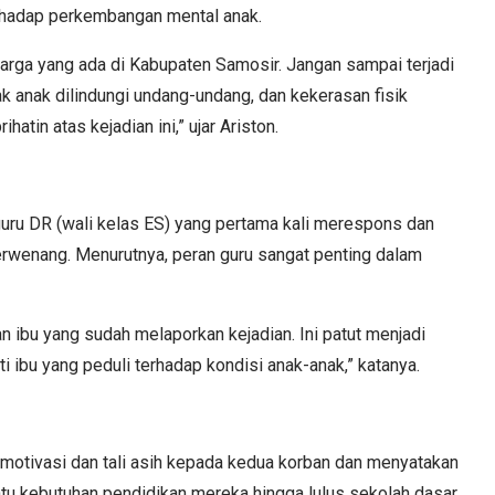
hadap perkembangan mental anak.
uarga yang ada di Kabupaten Samosir. Jangan sampai terjadi
ak anak dilindungi undang-undang, dan kekerasan fisik
atin atas kejadian ini,” ujar Ariston.
uru DR (wali kelas ES) yang pertama kali merespons dan
rwenang. Menurutnya, peran guru sangat penting dalam
n ibu yang sudah melaporkan kejadian. Ini patut menjadi
 ibu yang peduli terhadap kondisi anak-anak,” katanya.
motivasi dan tali asih kepada kedua korban dan menyatakan
 kebutuhan pendidikan mereka hingga lulus sekolah dasar.