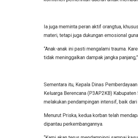
Ia juga meminta peran aktif orangtua, khusu
materi, tetapi juga dukungan emosional gun
“Anak-anak ini pasti mengalami trauma. Karen
tidak meninggalkan dampak jangka panjang,”
Sementara itu, Kepala Dinas Pemberdayaan
Keluarga Berencana (P3AP2KB) Kabupaten S
melakukan pendampingan intensif, baik dari
Menurut Priska, kedua korban telah mendap
dipantau perkembangannya.
“Kami akan terus mendampingi sampai kasus 