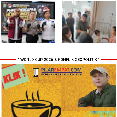
Komisi D DPRDSU Ikut Gubsu
Walikota Medan Nonaktifkan
Bobby Nasution Berkantor di
Lurah Aur, Rico Waas : Tak Ada
Nias
Toleransi bagi Penyalahgunaan
Wewenang
" WORLD CUP 2026 & KONFLIK GEOPOLITIK "
Bahan dari Kamboja, Polda
Gubsu Bobby Pastikan Pasien
Sumut Bongkar Home Industri
Rujukan dari Nias Tak
Vape Mengandung Etomidate
Terkendala Biaya Perjalanan
dan Rumah Singgah di Medan