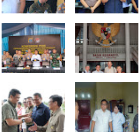
Polresta Deliserdang
Polda Sumut Bongkar Sindikat
Musnahkan 1,2 Kilo Gram
Scamming Internasional di
Sabu-sabu: Tiga Tersangka
Apartemen Medan, Korban
Gagal Edarkan Ribuan Dosis
Rugi Rp6,7 Miliar
Narkoba
Selama 300 Hari, Polrestabes
MIO Indonesia Sumut Resmi
Medan Tangkap 1.434
Daftarkan Organisasi ke
Tersangka Narkoba
Kesbangpol, Langkah Awal
Perkuat Profesionalisme
Media Online