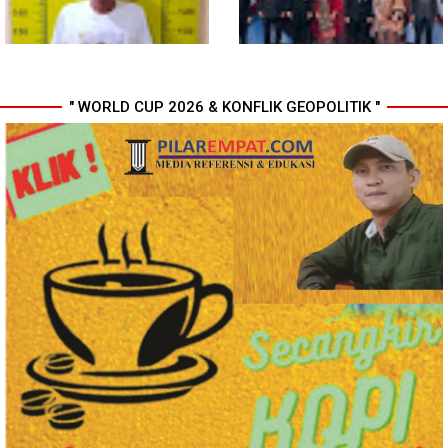
" WORLD CUP 2026 & KONFLIK GEOPOLITIK "
Polresta Deli Serdang Bekuk
Perkuat Kinerja Organisasi dan
Dua orang Pengedar Narkoba
Pengembangan Karier, OJK
di Pagar Merbau
Lantik Pejabat Baru