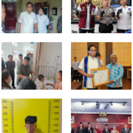
Daftarkan Organisasi ke
Bobby Nasution Berkantor di
Kesbangpol, Langkah Awal
Nias
Perkuat Profesionalisme
Media Online
Walikota Medan Nonaktifkan
Bahan dari Kamboja, Polda
Lurah Aur, Rico Waas : Tak Ada
Sumut Bongkar Home Industri
Toleransi bagi Penyalahgunaan
Vape Mengandung Etomidate
Wewenang
Gubsu Bobby Pastikan Pasien
Wali Kota Medan Dikukuhkan
Rujukan dari Nias Tak
Jadi Duta Penggerak Ayah
Terkendala Biaya Perjalanan
Teladan, Rico Waas: Jabatan
dan Rumah Singgah di Medan
Tertinggi Pria Dalam Keluarga