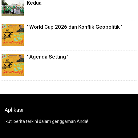
Kedua
' World Cup 2026 dan Konflik Geopolitik '
' Agenda Setting '
Aplikasi
Ikuti berita terkini dalam genggaman Anda!