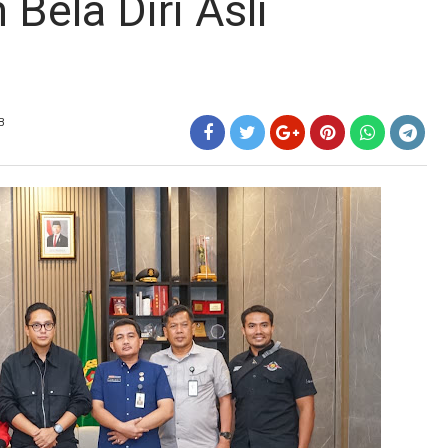
ela Diri Asli
B