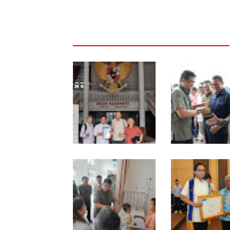
MIO Indonesia Sumut
Komisi D DPRDSU 
Resmi Daftarkan
Gubsu Bobby Nas
Organisasi ke
Berkantor di Nias
Kesbangpol, Langkah
Awal Perkuat
Profesionalisme Media
Online