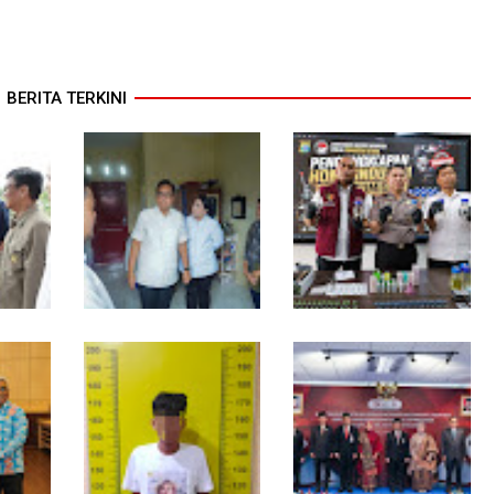
BERITA TERKINI
Ikut
Walikota Medan
Bahan dari Kamboja,
ution
Nonaktifkan Lurah Aur,
Polda Sumut Bongkar
Rico Waas : Tak Ada
Home Industri Vape
Toleransi bagi
Mengandung Etomidate
Penyalahgunaan
Wewenang