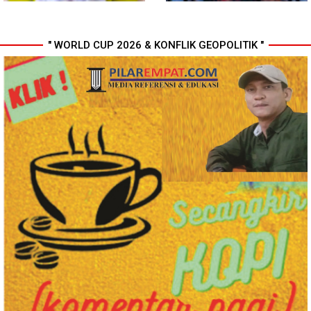
" WORLD CUP 2026 & KONFLIK GEOPOLITIK "
Polresta Deli Serdang Bekuk
Perkuat Kinerja Organisasi dan
Dua orang Pengedar Narkoba
Pengembangan Karier, OJK
di Pagar Merbau
Lantik Pejabat Baru