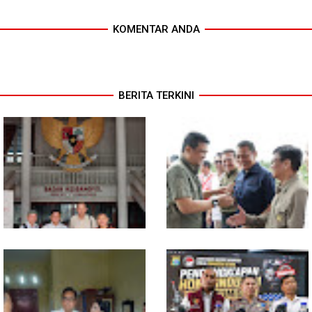
KOMENTAR ANDA
BERITA TERKINI
MIO Indonesia Sumut Resmi
Komisi D DPRDSU Ikut Gubsu
Daftarkan Organisasi ke
Bobby Nasution Berkantor di
Kesbangpol, Langkah Awal
Nias