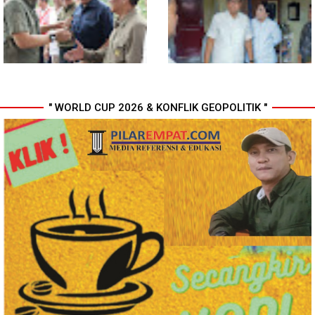
Tersangka Narkoba
Kesbangpol, Langkah Awal
Perkuat Profesionalisme
Media Online
" WORLD CUP 2026 & KONFLIK GEOPOLITIK "
Komisi D DPRDSU Ikut Gubsu
Walikota Medan Nonaktifkan
Bobby Nasution Berkantor di
Lurah Aur, Rico Waas : Tak Ada
Nias
Toleransi bagi Penyalahgunaan
Wewenang