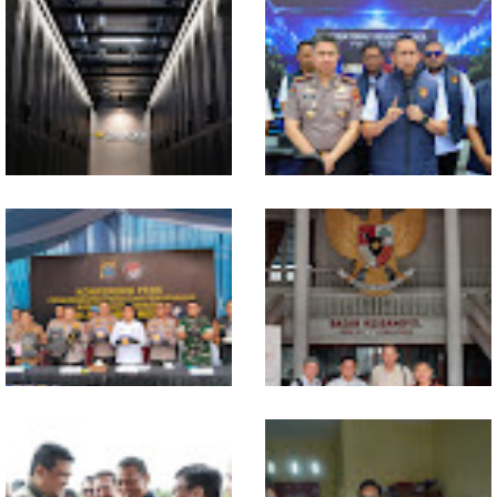
Ekonomi Sumut Triwulan II
Polresta Deliserdang
2026 berkisar 5,06 Persen, BI :
Musnahkan 1,2 Kilo Gram
Konsumsi RT dan
Sabu-sabu: Tiga Tersangka
Perdagangan CPO
Gagal Edarkan Ribuan Dosis
Penyumbang Tertinggi
Narkoba
Indosat, Ooredoo Group,
Polda Sumut Bongkar Sindikat
Nokia, dan NVIDIA Luncurkan
Scamming Internasional di
Zankore by Indosat, Siap
Apartemen Medan, Korban
Layani Kawasan Asia-Pasifik
Rugi Rp6,7 Miliar
dengan Platform Infrastruktur
AI Terintegerasi
Selama 300 Hari, Polrestabes
MIO Indonesia Sumut Resmi
Medan Tangkap 1.434
Daftarkan Organisasi ke