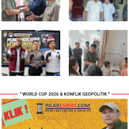
Perkuat Profesionalisme
Media Online
Komisi D DPRDSU Ikut Gubsu
Walikota Medan Nonaktifkan
Bobby Nasution Berkantor di
Lurah Aur, Rico Waas : Tak Ada
Nias
Toleransi bagi Penyalahgunaan
Wewenang
" WORLD CUP 2026 & KONFLIK GEOPOLITIK "
Bahan dari Kamboja, Polda
Gubsu Bobby Pastikan Pasien
Sumut Bongkar Home Industri
Rujukan dari Nias Tak
Vape Mengandung Etomidate
Terkendala Biaya Perjalanan
dan Rumah Singgah di Medan