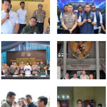
Polresta Deliserdang
Polda Sumut Bongkar Sindikat
Musnahkan 1,2 Kilo Gram
Scamming Internasional di
Sabu-sabu: Tiga Tersangka
Apartemen Medan, Korban
Gagal Edarkan Ribuan Dosis
Rugi Rp6,7 Miliar
Narkoba
Selama 300 Hari, Polrestabes
MIO Indonesia Sumut Resmi
Medan Tangkap 1.434
Daftarkan Organisasi ke
Tersangka Narkoba
Kesbangpol, Langkah Awal