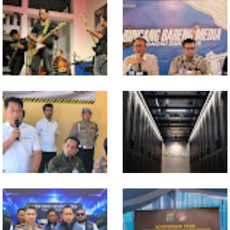
In Release02,Hansen Teo:
Ekonomi Sumut Triwulan II
Band Medan Harus Berani
2026 berkisar 5,06 Persen, BI :
Bereskperimen
Konsumsi RT dan
Perdagangan CPO
Penyumbang Tertinggi
Polresta Deliserdang
Indosat, Ooredoo Group,
Musnahkan 1,2 Kilo Gram
Nokia, dan NVIDIA Luncurkan
Sabu-sabu: Tiga Tersangka
Zankore by Indosat, Siap