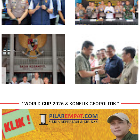
Gagal Edarkan Ribuan Dosis
Layani Kawasan Asia-Pasifik
Narkoba
dengan Platform Infrastruktur
AI Terintegerasi
Polda Sumut Bongkar Sindikat
Selama 300 Hari, Polrestabes
Scamming Internasional di
Medan Tangkap 1.434
Apartemen Medan, Korban
Tersangka Narkoba
Rugi Rp6,7 Miliar
" WORLD CUP 2026 & KONFLIK GEOPOLITIK "
MIO Indonesia Sumut Resmi
Komisi D DPRDSU Ikut Gubsu
Daftarkan Organisasi ke
Bobby Nasution Berkantor di
Kesbangpol, Langkah Awal
Nias
Perkuat Profesionalisme
Media Online