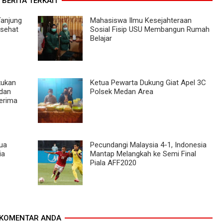
BERITA TERKAIT
Tanjung
Mahasiswa Ilmu Kesejahteraan
asehat
Sosial Fisip USU Membangun Rumah
Belajar
kukan
Ketua Pewarta Dukung Giat Apel 3C
 dan
Polsek Medan Area
erima
ua
Pecundangi Malaysia 4-1, Indonesia
ia
Mantap Melangkah ke Semi Final
Piala AFF2020
KOMENTAR ANDA