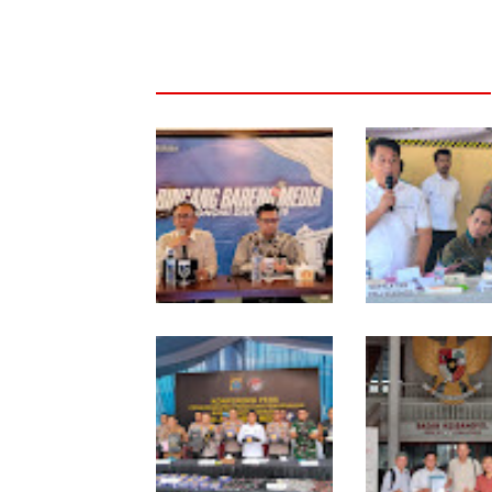
Pertumbuhan Ekonomi
Polresta Deliserd
Sumut Triwulan II 2026
Musnahkan 1,2 Ki
berkisar 5,06 Persen, BI :
Gram Sabu-sabu:
Konsumsi RT dan
Tersangka Gagal
Perdagangan CPO
Edarkan Ribuan D
Penyumbang Tertinggi
Narkoba