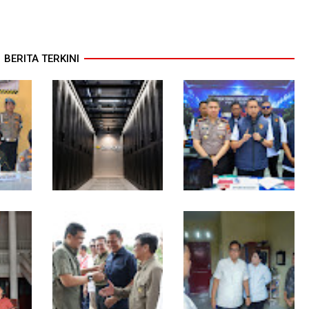
BERITA TERKINI
ang
Indosat, Ooredoo
Polda Sumut Bongkar
lo
Group, Nokia, dan
Sindikat Scamming
 Tiga
NVIDIA Luncurkan
Internasional di
Zankore by Indosat,
Apartemen Medan,
osis
Siap Layani Kawasan
Korban Rugi Rp6,7 Miliar
Asia-Pasifik dengan
Platform Infrastruktur
AI Terintegerasi