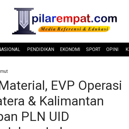
NASIONAL
PENDIDIKAN
EKONOMI
SPORT
OPINI
K
umut
Material, EVP Operasi
atera & Kalimantan
apan PLN UID