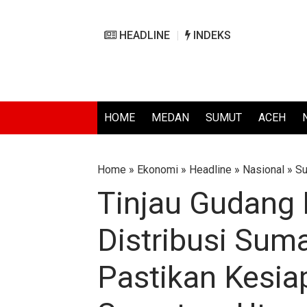
HEADLINE
INDEKS
HOME
MEDAN
SUMUT
ACEH
Home
»
Ekonomi
»
Headline
»
Nasional
»
S
Tinjau Gudang 
Distribusi Sum
Pastikan Kesi