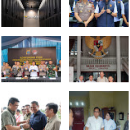
Konsumsi RT dan
Sabu-sabu: Tiga Tersangka
Perdagangan CPO
Gagal Edarkan Ribuan Dosis
Penyumbang Tertinggi
Narkoba
Indosat, Ooredoo Group,
Polda Sumut Bongkar Sindikat
Nokia, dan NVIDIA Luncurkan
Scamming Internasional di
Zankore by Indosat, Siap
Apartemen Medan, Korban
Layani Kawasan Asia-Pasifik
Rugi Rp6,7 Miliar
dengan Platform Infrastruktur
AI Terintegerasi
Selama 300 Hari, Polrestabes
MIO Indonesia Sumut Resmi
Medan Tangkap 1.434
Daftarkan Organisasi ke
Tersangka Narkoba
Kesbangpol, Langkah Awal
Perkuat Profesionalisme
Media Online