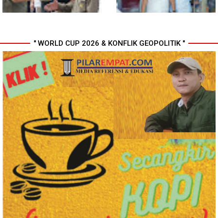
" WORLD CUP 2026 & KONFLIK GEOPOLITIK "
Komisi D DPRDSU Ikut Gubsu
Walikota Medan Nonaktifkan
Bobby Nasution Berkantor di
Lurah Aur, Rico Waas : Tak Ada
Nias
Toleransi bagi Penyalahgunaan
Wewenang