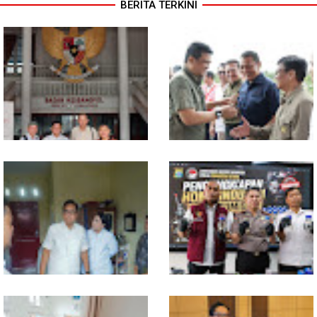
BERITA TERKINI
MIO Indonesia Sumut Resmi
Komisi D DPRDSU Ikut Gubsu
Daftarkan Organisasi ke
Bobby Nasution Berkantor di
Kesbangpol, Langkah Awal
Nias
Perkuat Profesionalisme
Media Online