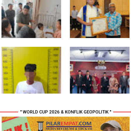
Walikota Medan Nonaktifkan
Bahan dari Kamboja, Polda
Lurah Aur, Rico Waas : Tak Ada
Sumut Bongkar Home Industri
Toleransi bagi Penyalahgunaan
Vape Mengandung Etomidate
Wewenang
Gubsu Bobby Pastikan Pasien
Wali Kota Medan Dikukuhkan
Rujukan dari Nias Tak
Jadi Duta Penggerak Ayah
Terkendala Biaya Perjalanan
Teladan, Rico Waas: Jabatan
dan Rumah Singgah di Medan
Tertinggi Pria Dalam Keluarga
" WORLD CUP 2026 & KONFLIK GEOPOLITIK "
Polresta Deli Serdang Bekuk
Perkuat Kinerja Organisasi dan
Dua orang Pengedar Narkoba
Pengembangan Karier, OJK
di Pagar Merbau
Lantik Pejabat Baru