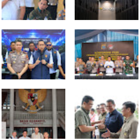
Penyumbang Tertinggi
Polresta Deliserdang
Indosat, Ooredoo Group,
Musnahkan 1,2 Kilo Gram
Nokia, dan NVIDIA Luncurkan
Sabu-sabu: Tiga Tersangka
Zankore by Indosat, Siap
Gagal Edarkan Ribuan Dosis
Layani Kawasan Asia-Pasifik
Narkoba
dengan Platform Infrastruktur
AI Terintegerasi
Polda Sumut Bongkar Sindikat
Selama 300 Hari, Polrestabes
Scamming Internasional di
Medan Tangkap 1.434
Apartemen Medan, Korban
Tersangka Narkoba
Rugi Rp6,7 Miliar