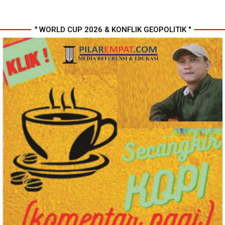
" WORLD CUP 2026 & KONFLIK GEOPOLITIK "
MIO Indonesia Sumut Resmi
Komisi D DPRDSU Ikut Gubsu
Daftarkan Organisasi ke
Bobby Nasution Berkantor di
Kesbangpol, Langkah Awal
Nias
Perkuat Profesionalisme
Media Online