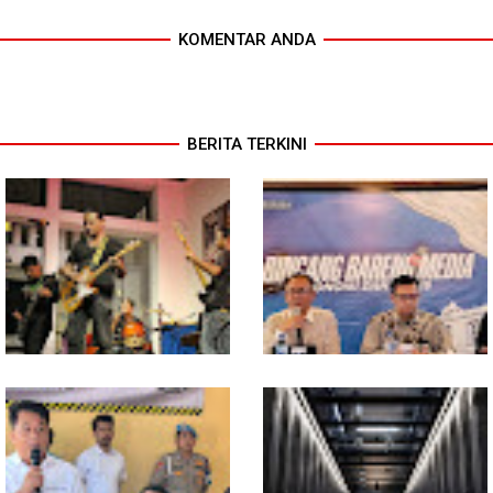
KOMENTAR ANDA
BERITA TERKINI
In Release02,Hansen Teo:
Ekonomi Sumut Triwulan II
Band Medan Harus Berani
2026 berkisar 5,06 Persen, BI :
Bereskperimen
Konsumsi RT dan
Perdagangan CPO